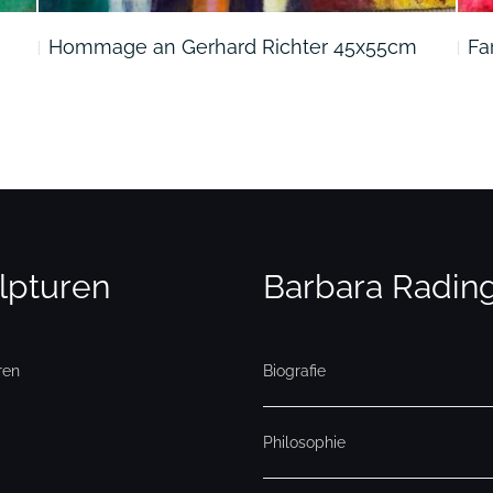
Hommage an Gerhard Richter 45x55cm
Fa
lpturen
Barbara Radin
ren
Biografie
Philosophie