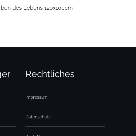
rben des Lebens 120x100cm
Vista Cat
ger
Rechtliches
Impressum
Datenschutz