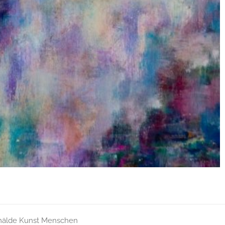
älde
Kunst
Menschen