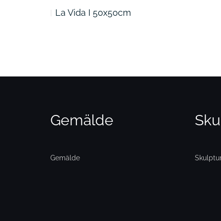
La Vida I 50x50cm
Gemälde
Sku
Gemälde
Skulptu