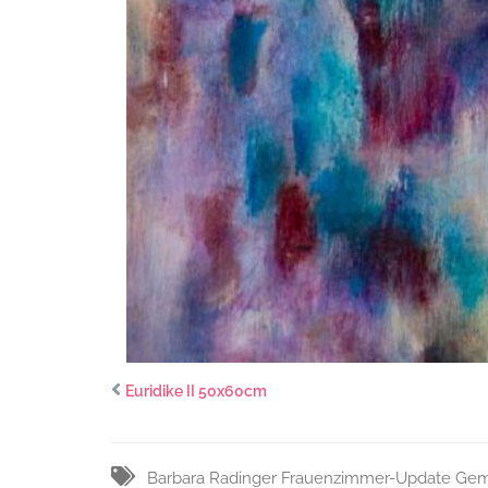
Euridike II 50x60cm
Barbara Radinger
Frauenzimmer-Update
Gem