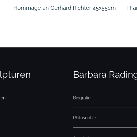
Hommage an Gerhard Richter 45x55cm
Fa
lpturen
Barbara Radin
ren
Biografie
Philosophie