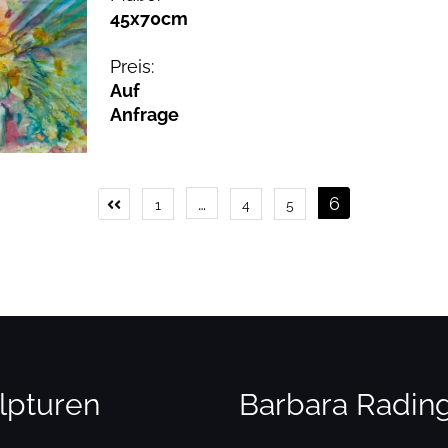
45x70cm
Preis:
Auf
Anfrage
Seitennummerierung
…
6
1
4
5
der
Beiträge
lpturen
Barbara Radin