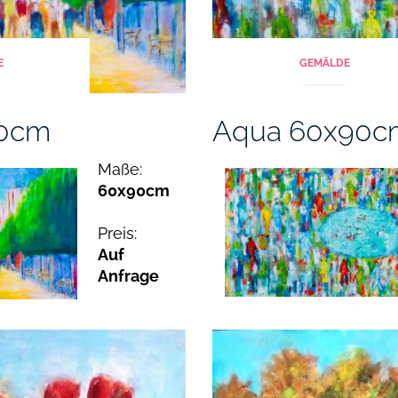
E
GEMÄLDE
90cm
Aqua 60x90c
Maße:
60x90cm
Preis:
Auf
Anfrage