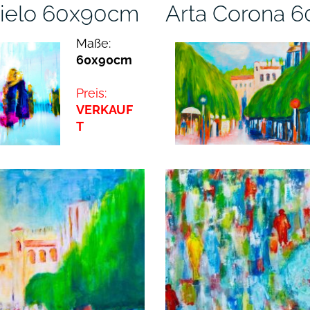
 hielo 60x90cm
Arta Corona 
Maße:
60x90cm
Preis:
VERKAUF
T