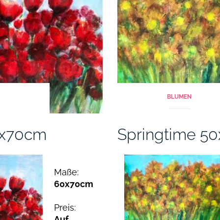
BLUMEN
0x70cm
Springtime 5
Maße:
60x70cm
Preis:
Auf